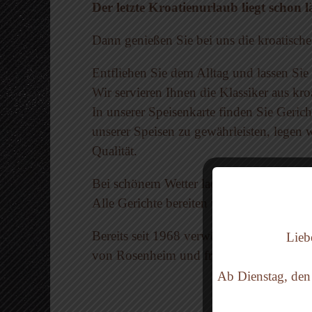
Der letzte Kroatienurlaub liegt schon 
Dann genießen Sie bei uns die kroatische 
Entfliehen Sie dem Alltag und lassen Si
Wir servieren Ihnen die Klassiker aus kroa
In unserer Speisenkarte finden Sie Ger
unserer Speisen zu gewährleisten, legen 
Qualität.
Bei schönem Wetter laden wir Sie ein, uns
Alle Gerichte bereiten wir für Sie auch
Bereits seit 1968 verwöhnen wir als fami
Lieb
von Rosenheim und freuen uns auf Ihren
Ab Dienstag, den