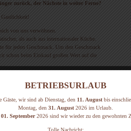
länger zurück, der Nächste in weiter Ferne?
Gastlichkeit!
e sich von uns verwöhnen.
tischer, als auch aus internationaler Küche.
ichte für jeden Geschmack. Um den Geschmack
wir schon beim Einkauf großen Wert auf die
ere Spezialitäten auf unserer Terrasse zu genießen.
BETRIEBSURLAUB
 zum Mitnehmen.
liengeführtes Restaurant unsere Gäste im Herzen
e Gäste, wir sind ab Dienstag, den
11. August
bis einschlie
 Besuch!
Montag, den
31. August
2026 im Urlaub.
01. September
2026 sind wir wieder zu den gewohnten Ze
Tolle Nachricht: