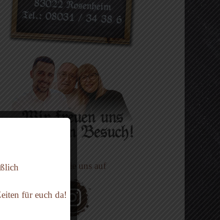
folgen Sie uns auf
ßlich
iten für euch da!